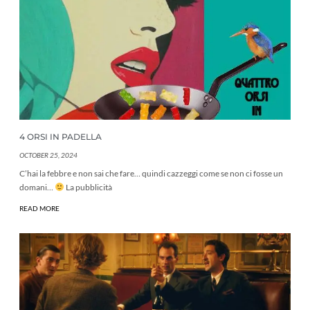
4 ORSI IN PADELLA
OCTOBER 25, 2024
C’hai la febbre e non sai che fare… quindi cazzeggi come se non ci fosse un
domani…
La pubblicità
READ MORE