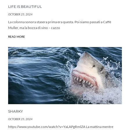
LIFE IS BEAUTIFUL
OCTOBER 25, 2024
La colonna sonora stasera prima era questa. Poi siamo passati a Caffè
Muller, ma la bozza di vino – cazzo
READ MORE
SHARKY
OCTOBER 25, 2024
https://www.youtube.com/watch?v=YaLAPgRmlZA La mattina mentre