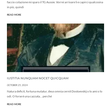
faccio colazione mi sparo il TG Aussie. Vorrei arrivare li e capirci qualcosina
in più, quindi
READ MORE
IUSTITIA NUNQUAM NOCET QUICQUAM
OCTOBER 25, 2024
Natura deficit, fortuna mutatur, deus omnia cernit Dostoevskij o lo ami o lo
odi. O forse è una cazzata… perché
READ MORE