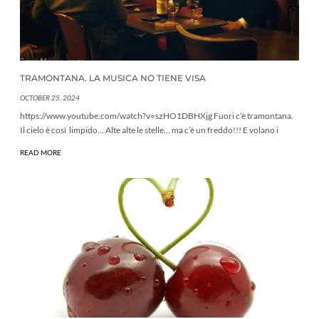
TRAMONTANA. LA MUSICA NO TIENE VISA
OCTOBER 25, 2024
https://www.youtube.com/watch?v=szHO1DBHXjg Fuori c’è tramontana.
Il cielo è così limpido… Alte alte le stelle… ma c’è un freddo!!! E volano i
READ MORE