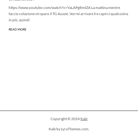
https://www.youtube.com/watch?v=YaLAPgRmlZA La mattina mentre
faccio colazione mi sparo il TG Aussie. Vorrei arrivare li e capirci qualcosina
in più, quindi
READ MORE
Copyright © 2024
Kale
Kale by LyraThemes.com.