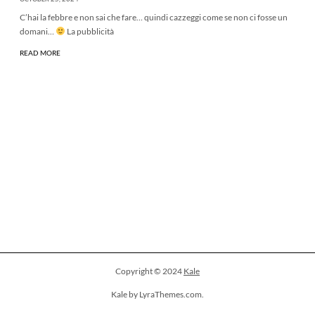
C’hai la febbre e non sai che fare… quindi cazzeggi come se non ci fosse un
domani…
La pubblicità
READ MORE
Copyright © 2024
Kale
Kale by LyraThemes.com.