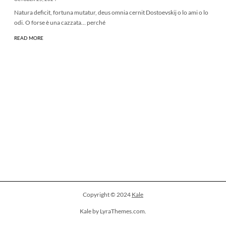
Natura deficit, fortuna mutatur, deus omnia cernit Dostoevskij o lo ami o lo
odi. O forse è una cazzata… perché
READ MORE
Copyright © 2024
Kale
Kale by LyraThemes.com.