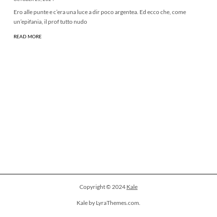
Ero alle punte e c’era una luce a dir poco argentea. Ed ecco che, come
un’epifania, il prof tutto nudo
READ MORE
Copyright © 2024
Kale
Kale by LyraThemes.com.