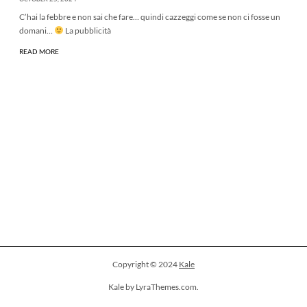
C’hai la febbre e non sai che fare… quindi cazzeggi come se non ci fosse un
domani…
La pubblicità
READ MORE
Copyright © 2024
Kale
Kale by LyraThemes.com.