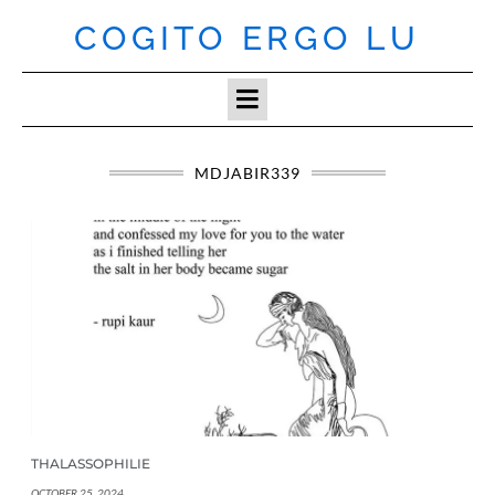
Skip
COGITO ERGO LU
to
content
MDJABIR339
THALASSOPHILIE
OCTOBER 25, 2024