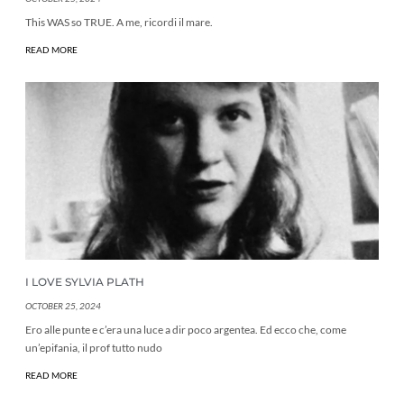
This WAS so TRUE. A me, ricordi il mare.
READ MORE
I LOVE SYLVIA PLATH
OCTOBER 25, 2024
Ero alle punte e c’era una luce a dir poco argentea. Ed ecco che, come
un’epifania, il prof tutto nudo
READ MORE