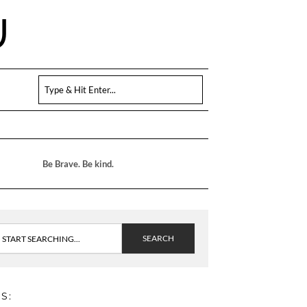
U
Be Brave. Be kind.
SEARCH
S: