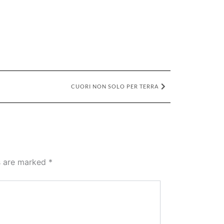
Next
CUORI NON SOLO PER TERRA
ds are marked
*