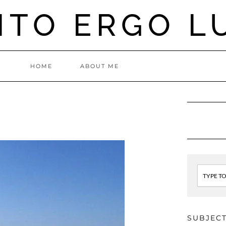
ITO ERGO L
HOME
ABOUT ME
Search
SUBJECT